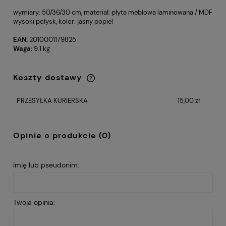
wymiary: 50/36/30 cm, materiał: płyta meblowa laminowana / MDF
wysoki połysk, kolor: jasny popiel
EAN:
2010001179825
Waga:
9.1 kg
Koszty dostawy
Cena nie zawiera ewentualnych kosztów
płatności
PRZESYŁKA KURIERSKA
15,00 zł
Opinie o produkcie (0)
Imię lub pseudonim:
Twoja opinia: