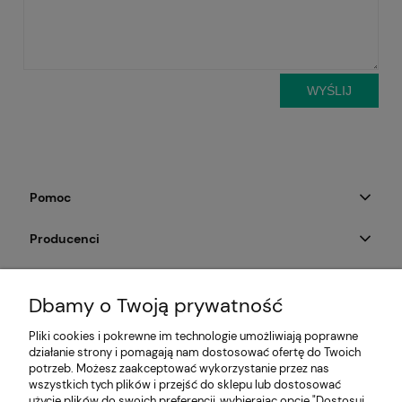
WYŚLIJ
Pomoc
Producenci
Moje konto
Dbamy o Twoją prywatność
Na skróty
Pliki cookies i pokrewne im technologie umożliwiają poprawne
działanie strony i pomagają nam dostosować ofertę do Twoich
Informacje
potrzeb. Możesz zaakceptować wykorzystanie przez nas
wszystkich tych plików i przejść do sklepu lub dostosować
użycie plików do swoich preferencji, wybierając opcję "Dostosuj