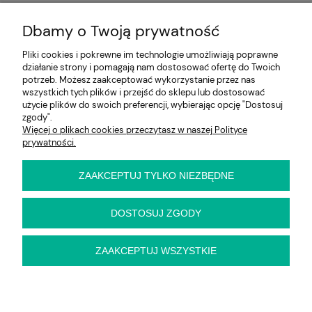
Moje konto
Dbamy o Twoją prywatność
Na skróty
Pliki cookies i pokrewne im technologie umożliwiają poprawne
działanie strony i pomagają nam dostosować ofertę do Twoich
Informacje
potrzeb. Możesz zaakceptować wykorzystanie przez nas
wszystkich tych plików i przejść do sklepu lub dostosować
użycie plików do swoich preferencji, wybierając opcję "Dostosuj
zgody".
Więcej o plikach cookies przeczytasz w naszej Polityce
E-KRZESŁO
prywatności.
Biuro handlowe (bez ekspozycji). Prosimy o wcześniejszy
kontakt przed wizytą
ul. Cynamonowa 2,
ZAAKCEPTUJ TYLKO NIEZBĘDNE
56-410 Dobroszyce,
woj. dolnośląskie
Kontakt:
DOSTOSUJ ZGODY
pn-pt 9:00 - 16:30
22 22 82 046
,
biuro@e-krzeslo.com.pl
ZAAKCEPTUJ WSZYSTKIE
pokaż pełną wersję strony