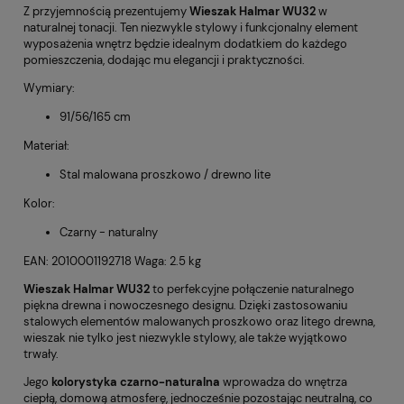
Z przyjemnością prezentujemy
Wieszak Halmar WU32
w
naturalnej tonacji. Ten niezwykle stylowy i funkcjonalny element
wyposażenia wnętrz będzie idealnym dodatkiem do każdego
pomieszczenia, dodając mu elegancji i praktyczności.
Wymiary:
91/56/165 cm
Materiał:
Stal malowana proszkowo / drewno lite
Kolor:
Czarny - naturalny
EAN: 2010001192718 Waga: 2.5 kg
Wieszak Halmar WU32
to perfekcyjne połączenie naturalnego
piękna drewna i nowoczesnego designu. Dzięki zastosowaniu
stalowych elementów malowanych proszkowo oraz litego drewna,
wieszak nie tylko jest niezwykle stylowy, ale także wyjątkowo
trwały.
Jego
kolorystyka czarno-naturalna
wprowadza do wnętrza
ciepłą, domową atmosferę, jednocześnie pozostając neutralną, co