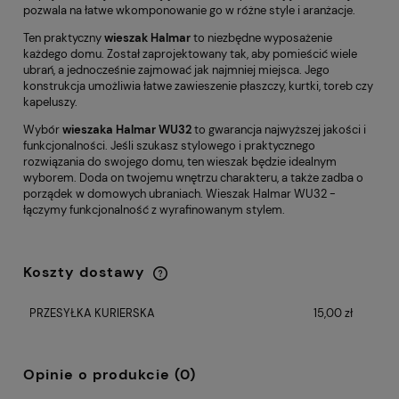
pozwala na łatwe wkomponowanie go w różne style i aranżacje.
Ten praktyczny
wieszak Halmar
to niezbędne wyposażenie
każdego domu. Został zaprojektowany tak, aby pomieścić wiele
ubrań, a jednocześnie zajmować jak najmniej miejsca. Jego
konstrukcja umożliwia łatwe zawieszenie płaszczy, kurtki, toreb czy
kapeluszy.
Wybór
wieszaka Halmar WU32
to gwarancja najwyższej jakości i
funkcjonalności. Jeśli szukasz stylowego i praktycznego
rozwiązania do swojego domu, ten wieszak będzie idealnym
wyborem. Doda on twojemu wnętrzu charakteru, a także zadba o
porządek w domowych ubraniach. Wieszak Halmar WU32 -
łączymy funkcjonalność z wyrafinowanym stylem.
Koszty dostawy
Cena nie zawiera ewentualnych kosztów
płatności
PRZESYŁKA KURIERSKA
15,00 zł
Opinie o produkcie (0)