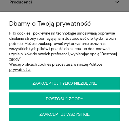
Producenci
Moje konto
Dbamy o Twoją prywatność
Na skróty
Pliki cookies i pokrewne im technologie umożliwiają poprawne
działanie strony i pomagają nam dostosować ofertę do Twoich
Informacje
potrzeb. Możesz zaakceptować wykorzystanie przez nas
wszystkich tych plików i przejść do sklepu lub dostosować
użycie plików do swoich preferencji, wybierając opcję "Dostosuj
zgody".
Więcej o plikach cookies przeczytasz w naszej Polityce
E-KRZESŁO
prywatności.
Biuro handlowe (bez ekspozycji). Prosimy o wcześniejszy
kontakt przed wizytą
ul. Cynamonowa 2,
ZAAKCEPTUJ TYLKO NIEZBĘDNE
56-410 Dobroszyce,
woj. dolnośląskie
Kontakt:
DOSTOSUJ ZGODY
pn-pt 9:00 - 16:30
22 22 82 046
,
biuro@e-krzeslo.com.pl
ZAAKCEPTUJ WSZYSTKIE