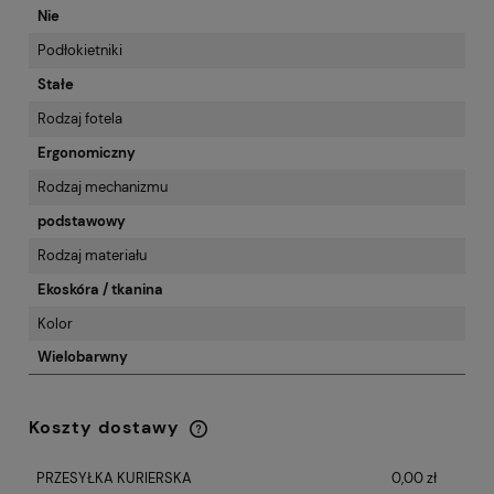
Nie
Podłokietniki
Stałe
Rodzaj fotela
Ergonomiczny
Rodzaj mechanizmu
podstawowy
Rodzaj materiału
Ekoskóra / tkanina
Kolor
Wielobarwny
Koszty dostawy
Cena nie zawiera ewentualnych kosztów
płatności
PRZESYŁKA KURIERSKA
0,00 zł