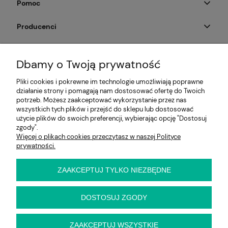
Pomoc
Producenci
Moje konto
Dbamy o Twoją prywatność
Na skróty
Pliki cookies i pokrewne im technologie umożliwiają poprawne
działanie strony i pomagają nam dostosować ofertę do Twoich
Informacje
potrzeb. Możesz zaakceptować wykorzystanie przez nas
wszystkich tych plików i przejść do sklepu lub dostosować
użycie plików do swoich preferencji, wybierając opcję "Dostosuj
zgody".
Więcej o plikach cookies przeczytasz w naszej Polityce
E-KRZESŁO
prywatności.
Biuro handlowe (bez ekspozycji). Prosimy o wcześniejszy
kontakt przed wizytą
ul. Cynamonowa 2,
ZAAKCEPTUJ TYLKO NIEZBĘDNE
56-410 Dobroszyce,
woj. dolnośląskie
Kontakt:
DOSTOSUJ ZGODY
pn-pt 9:00 - 16:30
22 22 82 046
,
biuro@e-krzeslo.com.pl
ZAAKCEPTUJ WSZYSTKIE