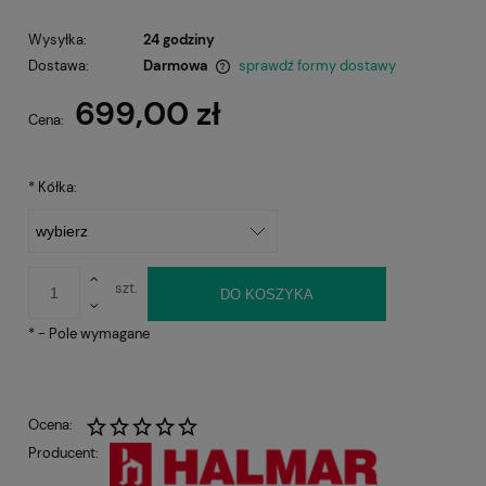
Wysyłka:
24 godziny
Dostawa:
Darmowa
sprawdź formy dostawy
Cena nie zawiera ewentualnych kosztów płatności
699,00 zł
Cena:
*
Kółka:
szt.
DO KOSZYKA
*
- Pole wymagane
Ocena:
Producent: