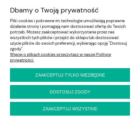
Moje konto
Dbamy o Twoją prywatność
Na skróty
Pliki cookies i pokrewne im technologie umożliwiają poprawne
działanie strony i pomagają nam dostosować ofertę do Twoich
Informacje
potrzeb. Możesz zaakceptować wykorzystanie przez nas
wszystkich tych plików i przejść do sklepu lub dostosować
użycie plików do swoich preferencji, wybierając opcję "Dostosuj
zgody".
Więcej o plikach cookies przeczytasz w naszej Polityce
E-KRZESŁO
prywatności.
Biuro handlowe (bez ekspozycji). Prosimy o wcześniejszy
kontakt przed wizytą
ul. Cynamonowa 2,
ZAAKCEPTUJ TYLKO NIEZBĘDNE
56-410 Dobroszyce,
woj. dolnośląskie
Kontakt:
DOSTOSUJ ZGODY
pn-pt 9:00 - 16:30
22 22 82 046
,
biuro@e-krzeslo.com.pl
ZAAKCEPTUJ WSZYSTKIE
pokaż pełną wersję strony
Sklep internetowy Shoper Premium