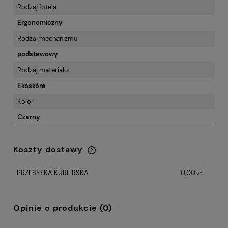
Rodzaj fotela
Ergonomiczny
Rodzaj mechanizmu
podstawowy
Rodzaj materiału
Ekoskóra
Kolor
Czarny
Koszty dostawy
Cena nie zawiera ewentualnych kosztów
płatności
PRZESYŁKA KURIERSKA
0,00 zł
Opinie o produkcie (0)