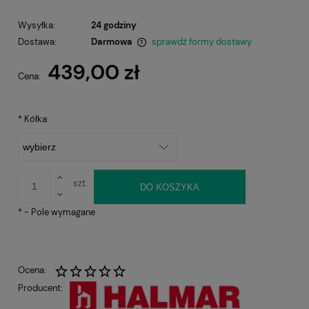
Wysyłka:
24 godziny
Dostawa:
Darmowa
sprawdź formy dostawy
Cena nie zawiera ewentualnych kosztów płatności
439,00 zł
Cena:
*
Kółka:
szt.
DO KOSZYKA
*
- Pole wymagane
Ocena:
Producent: