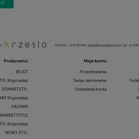
IJ
Producenci
Moje konto
BEJOT
Przechowalnia
YL Wyprzedaż
Twoje zamówienia
Fote
DOMARTSTYL
Ustawienia konta
AR Wyprzedaż
W
HALMAR
MARBET STYLE
YL Wyprzedaż
NOWY STYL