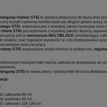
amingowy Halmar STIG
to stylowa propozycja do biura oraz pr
czny kształt zapewnia komfort podczas długich godzin pracy z
owego STIG
wykonana jest z wysokiej jakości tworzywa sztuc
o
fotela STIG
jest wykonane z wysokiej jakości tkaniny zapewn
posażony jest w
mechanizm MULTIBLOCK
umożliwiający zabl
do relaksu, oraz regulacje wysokości w celu dostosowania wyso
wej postawy podczas pracy.
rotowy
STIG
wyposażony został również w praktyczne,
regulo
BROTOWY VIRE
Fotel Unique CITY szary
369,00 zł
ZARNY
(WYPRZEDAŻ)
ymienionym funkcjom fotel można całkowicie dostosować do u
iedzenia.
Cena regularna:
Cena
479,00 zł
4
amingowy STIG
to nowoczesny i solidny fotel do biura dedyko
Najniższa cena:
Najn
acja:
359,00 zł
4
:
ość całkowita 69 cm
ość siedziska 60 cm
ść całkowita 119-128 cm