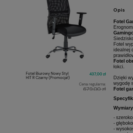
Opis
Fotel G
Erognomi
Gaming
Siedzisk
Fotel wy
idealnej 
prawidło
Fotel ob
łokci.
Fotel Biurowy Nowy Styl
FOTEL O
437,00 zł
HIT R Czarny (Promocja!)
Q-025 C
Dzięki w
wygodę s
Cena regularna:
679,00 zł
Fotel g
Najniższa cena:
Specyfik
449,00 zł
Wymiary
- szerok
- głębok
- wysoko