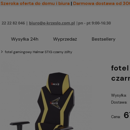
Szeroka oferta do domu i biura
|
Darmowa dostawa od 30
Wysyłka 24h
Wyprzedaż
Bestsellery
fotel gamingowy Halmar STIG czarny żółty
fote
czar
Wysyłka:
Dostawa:
6
Cena nie zawiera ewe
Cena:
płatności