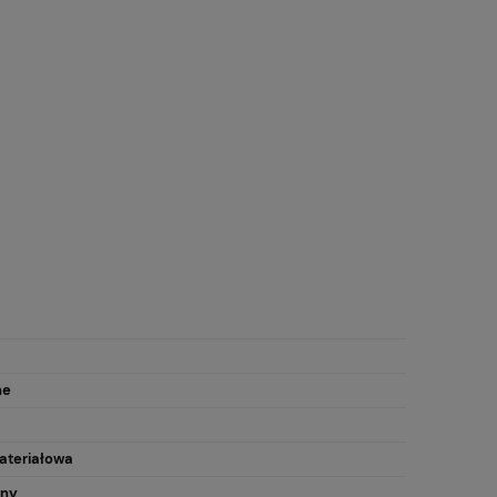
ne
ateriałowa
wny