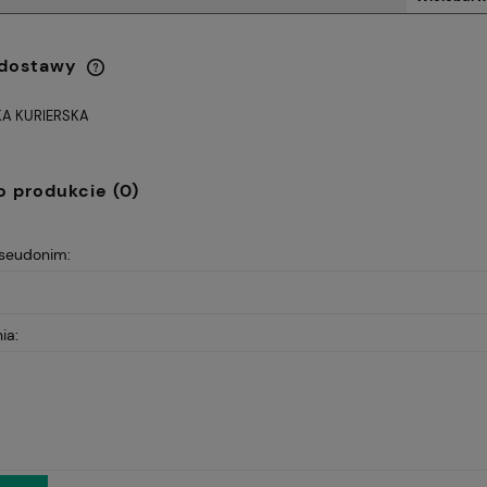
 dostawy
A KURIERSKA
Cena nie zawiera ewentualnych
kosztów płatności
o produkcie (0)
pseudonim:
ia: