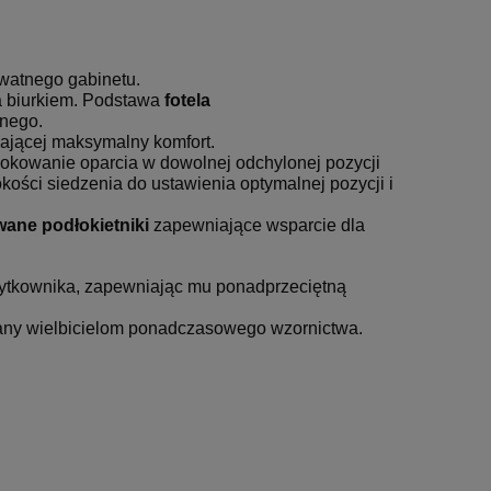
ywatnego gabinetu.
a biurkiem. Podstawa
fotela
znego.
iającej maksymalny komfort.
okowanie oparcia w dowolnej odchylonej pozycji
kości siedzenia do ustawienia optymalnej pozycji i
wane podłokietniki
zapewniające wsparcie dla
Fotel Obrotowy Sitplus
Fotel Obr
398,00 zł
1 030,00 zł
ERGON 2 HB
ERGON 2
żytkownika, zapewniając mu ponadprzeciętną
 regularna:
Cena regularna:
69,00 zł
1 250,00 zł
wany wielbicielom ponadczasowego wzornictwa.
iższa cena:
Najniższa cena:
69,00 zł
724,00 zł