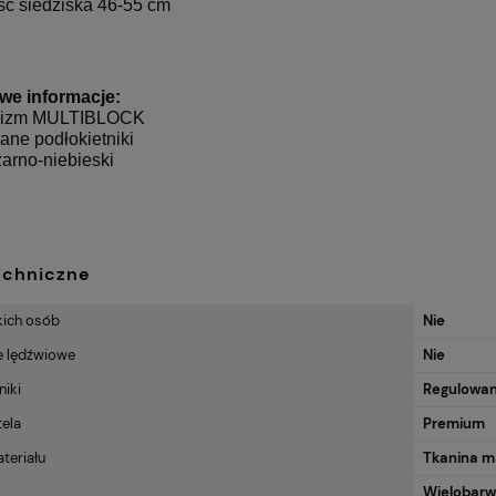
ść siedziska 46-55 cm
we informacje:
nizm MULTIBLOCK
wane podłokietniki
czarno-niebieski
echniczne
kich osób
Nie
e lędźwiowe
Nie
niki
Regulowa
tela
Premium
teriału
Tkanina m
Wielobar