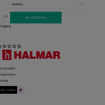
szt.
DO KOSZYKA
ymagane
:
j o produkt
 znajomemu
opinię
SING TERAZ