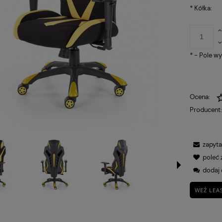
*
Kółka:
*
- Pole w
Ocena:
Producent
zapyta
poleć
dodaj 
WEŹ LEA