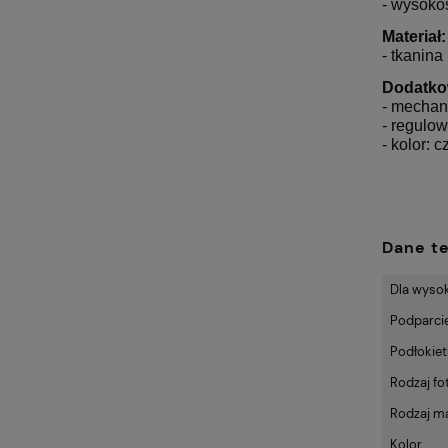
- wysoko
Materiał:
- tkanina
Dodatko
- mecha
- regulo
- kolor: 
Dane t
Dla wyso
Podparci
Podłokiet
Rodzaj fo
Rodzaj ma
Kolor