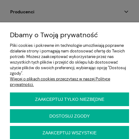
Producenci
Moje konto
Dbamy o Twoją prywatność
Na skróty
Pliki cookies i pokrewne im technologie umożliwiają poprawne
działanie strony i pomagają nam dostosować ofertę do Twoich
Informacje
potrzeb. Możesz zaakceptować wykorzystanie przez nas
wszystkich tych plików i przejść do sklepu lub dostosować
użycie plików do swoich preferencji, wybierając opcję "Dostosuj
zgody".
Więcej o plikach cookies przeczytasz w naszej Polityce
E-KRZESŁO
prywatności.
Biuro handlowe (bez ekspozycji). Prosimy o wcześniejszy
kontakt przed wizytą
ul. Cynamonowa 2,
ZAAKCEPTUJ TYLKO NIEZBĘDNE
56-410 Dobroszyce,
woj. dolnośląskie
Kontakt:
DOSTOSUJ ZGODY
pn-pt 9:00 - 16:30
22 22 82 046
,
biuro@e-krzeslo.com.pl
ZAAKCEPTUJ WSZYSTKIE