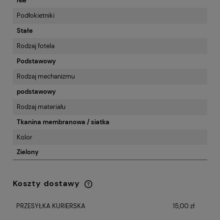
Nie
Podłokietniki
Stałe
Rodzaj fotela
Podstawowy
Rodzaj mechanizmu
podstawowy
Rodzaj materiału
Tkanina membranowa / siatka
Kolor
Zielony
Koszty dostawy
Cena nie zawiera ewentualnych kosztów
płatności
PRZESYŁKA KURIERSKA
15,00 zł