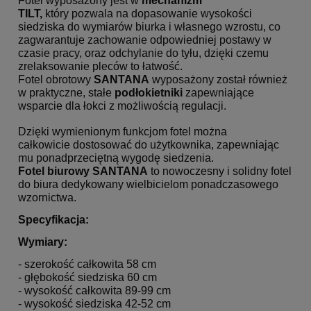
Fotel wyposażony jest w
mechanizm
TILT,
który pozwala na dopasowanie wysokości
siedziska do wymiarów biurka i własnego wzrostu, co
zagwarantuje zachowanie odpowiedniej postawy w
czasie pracy, oraz odchylanie do tyłu, dzięki czemu
zrelaksowanie pleców to łatwość.
Fotel obrotowy
SANTANA
wyposażony został również
w praktyczne, stałe
podłokietniki
zapewniające
wsparcie dla łokci z możliwością regulacji.
Dzięki wymienionym funkcjom fotel można
całkowicie dostosować do użytkownika, zapewniając
mu ponadprzeciętną wygodę siedzenia.
Fotel biurowy SANTANA
to nowoczesny i solidny fotel
do biura dedykowany wielbicielom ponadczasowego
wzornictwa.
Specyfikacja:
Wymiary:
- szerokość całkowita 58 cm
- głębokość siedziska 60 cm
- wysokość całkowita 89-99 cm
- wysokość siedziska 42-52 cm