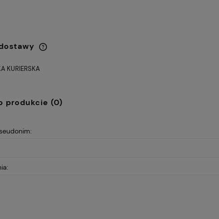
 dostawy
A KURIERSKA
Cena nie zawiera ewentualnych
kosztów płatności
o produkcie (0)
pseudonim:
ia: