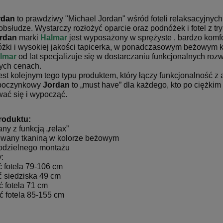
rdan
to prawdziwy "Michael Jordan" wśród foteli relaksacyjnyc
obsłudze. Wystarczy rozłożyć oparcie oraz podnóżek i fotel z t
ordan
marki
Halmar
jest wyposażony w sprężyste , bardzo kom
óżki i wysokiej jakości tapicerka, w ponadczasowym beżowym ko
lmar
od lat specjalizuje się w dostarczaniu funkcjonalnych r
nych cenach.
est kolejnym tego typu produktem, który łączy funkcjonalność 
poczynkowy
Jordan
to „must have” dla każdego, kto po ciężkim
wać się i wypocząć.
roduktu:
otowy Sitplus
FOTEL OBROTOWY VIRE
1 030,00 zł
any z funkcją „relax”
HB
Q-025 CZARNY
rowany tkaniną w kolorze beżowym
Cena regularna:
Cena
odzielnego montażu
1 250,00 zł
4
:
Najniższa cena:
Najn
 fotela 79-106 cm
724,00 zł
3
 siedziska 49 cm
ć fotela 71 cm
ć fotela 85-155 cm