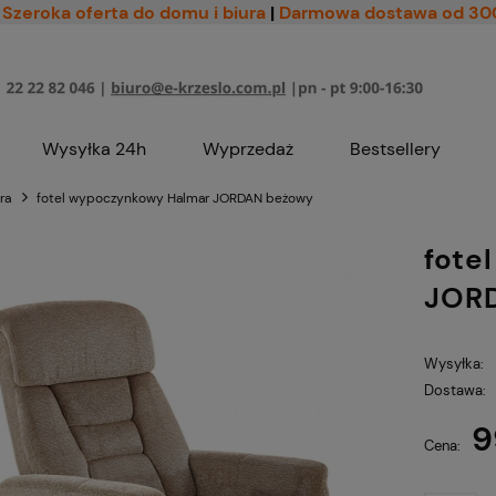
Szeroka oferta do domu i biura
|
Darmowa dostawa od 30
Wysyłka 24h
Wyprzedaż
Bestsellery
ra
fotel wypoczynkowy Halmar JORDAN beżowy
fote
JOR
Wysyłka:
Dostawa:
9
Cena nie zawiera ewe
Cena:
płatności