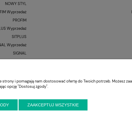
NOWY STYL
FIM Wyprzedaż
PROFIM
LUS Wyprzedaż
SITPLUS
NAL Wyprzedaż
SIGNAL
QUE Wyprzedaż
UNIQUE
XR
nie strony i pomagają nam dostosować ofertę do Twoich potrzeb. Możesz zaa
ając opcję "Dostosuj zgody".
GODY
ZAAKCEPTUJ WSZYSTKIE
niejszy kontakt przed wizytą
ul. Cynamonowa 2,
56-410 Dobroszyce,
woj. 
krzeslo.com.pl