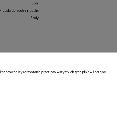
Sofy
Krzesła do kuchni i jadalni
Stoły
kceptować wykorzystanie przez nas wszystkich tych plików i przejść
dolnośląskie
Kontakt:
pn-pt 9:00 - 16:30
22 22 82 046
,
biuro@e-
Sklep internetowy Shoper Premium