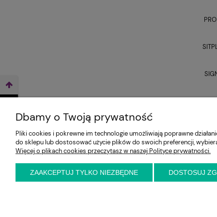
PRO
SITP
SIG
UNI
WEŹ LEASING TERAZ
Dbamy o Twoją prywatność
Pliki cookies i pokrewne im technologie umożliwiają poprawne działa
do sklepu lub dostosować użycie plików do swoich preferencji, wybier
Więcej o plikach cookies przeczytasz w naszej Polityce prywatności.
ZAAKCEPTUJ TYLKO NIEZBĘDNE
DOSTOSUJ Z
E-KRZESŁO
Biuro handlowe (bez ekspozycji). Prosimy o wcześ