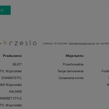
IJ
Producenci
Moje konto
BEJOT
Przechowalnia
YL Wyprzedaż
Twoje zamówienia
Fote
DOMARTSTYL
Ustawienia konta
AR Wyprzedaż
W
HALMAR
MARBET STYLE
YL Wyprzedaż