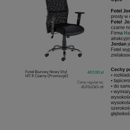
Fotel Jo
prosty w 
Fotel J
czarne n
Firma
Ha
atrakcyj
Jordan
j
Fotel wy
zrelakso
Cechy p
Fotel Biurowy Nowy Styl
Fotel Obr
437,00 zł
• rozkład
HIT R Czarny (Promocja!)
ERGON 2 
• tapice
Cena regularna:
• do sam
679,00 zł
• wymiary
Najniższa cena:
wysokość
449,00 zł
wysokość
szerokoś
głębokoś