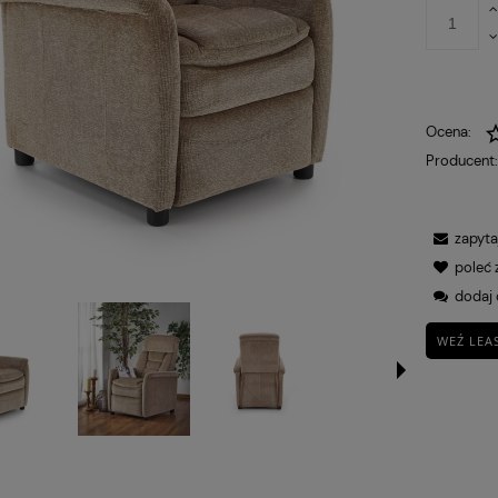
Ocena:
Producent
zapyta
poleć
dodaj 
WEŹ LEA