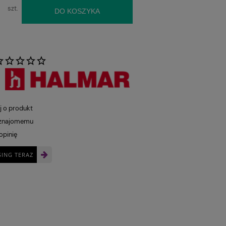
szt.
DO KOSZYKA
:
j o produkt
 znajomemu
opinię
SING TERAZ