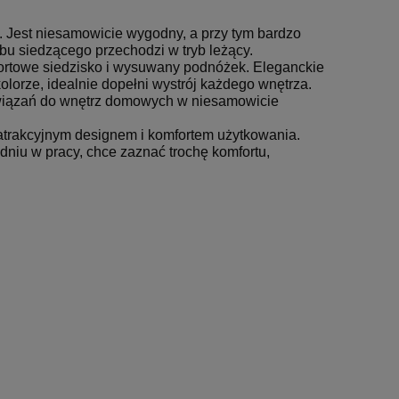
h. Jest niesamowicie wygodny, a przy tym bardzo
rybu siedzącego przechodzi w tryb leżący.
fortowe siedzisko i wysuwany podnóżek. Eleganckie
lorze, idealnie dopełni wystrój każdego wnętrza.
ozwiązań do wnętrz domowych w niesamowicie
z atrakcyjnym designem i komfortem użytkowania.
 dniu w pracy, chce zaznać trochę komfortu,
Fotel Unique CITY szary
Fotel Biu
369,00 zł
398,00 zł
(WYPRZEDAŻ)
DREAM C
 regularna:
Cena regularna:
79,00 zł
469,00 zł
iższa cena:
Najniższa cena:
59,00 zł
469,00 zł