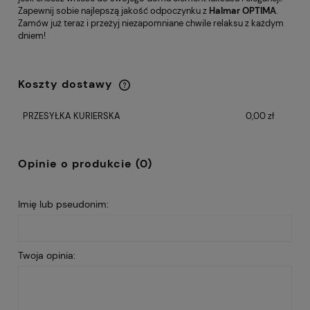
Zapewnij sobie najlepszą jakość odpoczynku z
Halmar OPTIMA
.
Zamów już teraz i przeżyj niezapomniane chwile relaksu z każdym
dniem!
Koszty dostawy
Cena nie zawiera ewentualnych kosztów
płatności
PRZESYŁKA KURIERSKA
0,00 zł
Opinie o produkcie (0)
Imię lub pseudonim:
Twoja opinia: