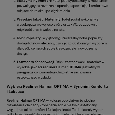
Maksymalny Komfort
: Fotel jest wyposażony w mechanizm
pozwalający na rozłożenie oparcia, zapewniając komfortowe
miejsce do relaksu po ciężkim dniu.
Wysokiej Jakości Materiały
: Fotel został wykonany z
wysokogatunkowej eco skóry oraz PVC, co zapewnia
miękkość oraz trwałość na lata.
Kolor Popielaty
: Wyjątkowy, uniwersalny kolor popielaty
dodaje fotelowi elegancji, czyniąc go doskonałym wyborem
dla osób ceniących sobie klasyczny, ale i nowoczesny
design.
Łatwość w Konserwacji
: Dzięki zastosowaniu materiałów
wysokiej jakości,
recliner Halmar OPTIMA
jest łatwy w
pielęgnacji, co gwarantuje długoletnie zachowanie
estetycznego wyglądu.
Wybierz Recliner Halmar OPTIMA – Synonim Komfortu
i Luksusu
Recliner Halmar OPTIMA
w kolorze popielatym to idealne
rozwiązanie dla osób, które cenią sobie nie tylko estetyczny
wygląd, ale także komfort i funkcjonalność. To doskonały wybór,
jeśli chcesz wnieść do swojego domu element luksusu i elegancji.