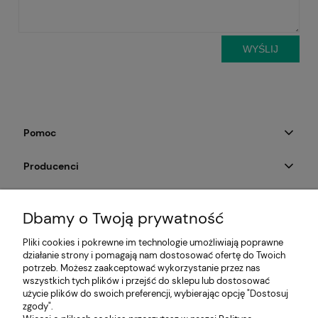
WYŚLIJ
Pomoc
Producenci
Moje konto
Dbamy o Twoją prywatność
Na skróty
Pliki cookies i pokrewne im technologie umożliwiają poprawne
działanie strony i pomagają nam dostosować ofertę do Twoich
Informacje
potrzeb. Możesz zaakceptować wykorzystanie przez nas
wszystkich tych plików i przejść do sklepu lub dostosować
użycie plików do swoich preferencji, wybierając opcję "Dostosuj
zgody".