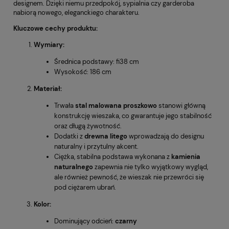
designem. Dzięki niemu przedpokój, sypialnia czy garderoba
nabiorą nowego, eleganckiego charakteru.
Kluczowe cechy produktu:
Wymiary:
Średnica podstawy: fi38 cm
Wysokość: 186 cm
Materiał:
Trwała
stal malowana proszkowo
stanowi główną
konstrukcję wieszaka, co gwarantuje jego stabilność
oraz długą żywotność.
Dodatki z
drewna litego
wprowadzają do designu
naturalny i przytulny akcent.
Ciężka, stabilna podstawa wykonana z
kamienia
naturalnego
zapewnia nie tylko wyjątkowy wygląd,
ale również pewność, że wieszak nie przewróci się
pod ciężarem ubrań.
Kolor:
Dominujący odcień:
czarny